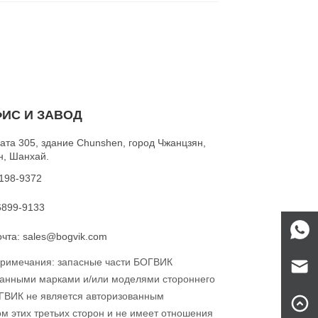
ИС И ЗАВОД
ата 305, здание Chunshen, город Чжанцзян,
н, Шанхай.
5198-9372
6899-9133
чта: sales@bogvik.com
римечания: запасные части БОГВИК
занными марками и/или моделями стороннего
ГВИК не является авторизованным
 этих третьих сторон и не имеет отношения