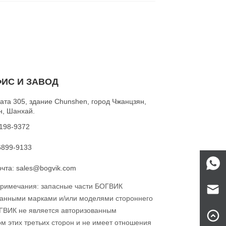
ИС И ЗАВОД
ата 305, здание Chunshen, город Чжанцзян,
н, Шанхай.
5198-9372
6899-9133
чта: sales@bogvik.com
римечания: запасные части БОГВИК
занными марками и/или моделями стороннего
ГВИК не является авторизованным
 этих третьих сторон и не имеет отношения