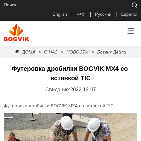
English
中文
Русский
Español
ДОМА
>
О НАС
>
НОВОСТИ
>
Богвик Дейли
>
Фу
Футеровка дробилки BOGVIK MX4 со 
вставкой TIC
Свидание:2022-12-07