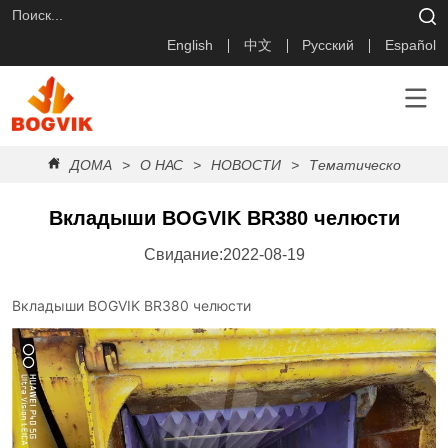
English
中文
Русский
Español
ДОМА
>
О НАС
>
НОВОСТИ
>
Тематическое иссл
Вкладыши BOGVIK BR380 челюсти
Свидание:2022-08-19