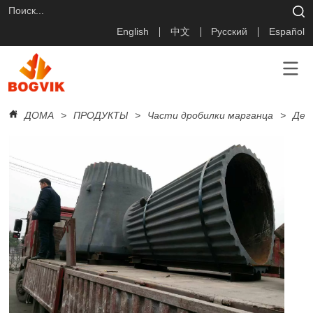
English
中文
Русский
Español
ДОМА
>
ПРОДУКТЫ
>
Части дробилки марганца
>
Дет