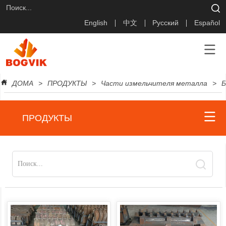
English
中文
Русский
Español
ДОМА
>
ПРОДУКТЫ
>
Части измельчителя металла
>
Б
ПРОДУКТЫ